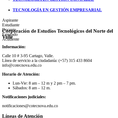
TECNOLOGÍA EN GESTIÓN EMPRESARIAL
Aspirante
Estudiante
Docente
Corporación de Estudios Tecnológicos del Norte del
Egresado
Valle
Acudiente
Información:
Calle 10 # 3-95 Cartago, Valle.
Línea de servicio a la ciudadanía: (+57) 315 433 8604
info@cotecnova.edu.co
Horario de Atención:
Lun-Vie: 8 am – 12 m y 2 pm – 7 pm.
Sábados: 8 am – 12 m.
Notificaciones judiciales:
notificaciones@cotecnova.edu.co
Líneas de Atención